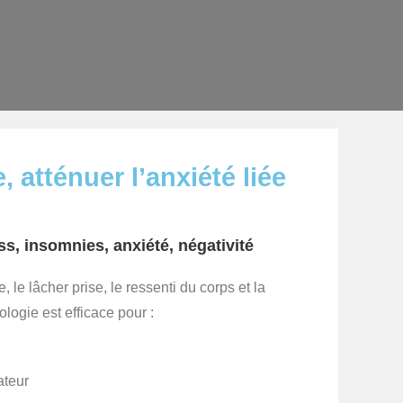
 atténuer l’anxiété liée
ss, insomnies, anxiété, négativité
, le lâcher prise, le ressenti du corps et la
ologie est efficace pour :
ateur