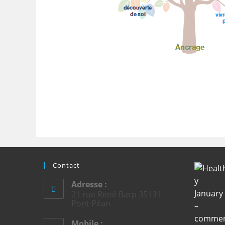
Contact
Adresse :
21 rue René Barp 35131
Pont Péan
Mobile :