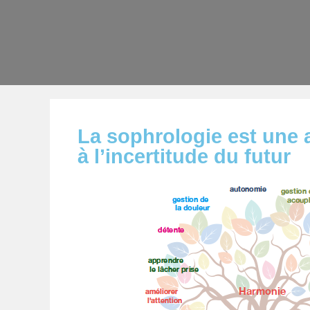
La sophrologie est une a
à l’incertitude du futur