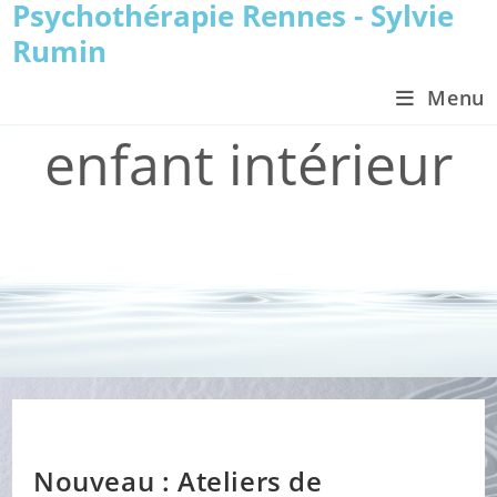
Psychothérapie Rennes - Sylvie
Skip
to
Rumin
content
Menu
enfant intérieur
>
Blog et actualités
>
enfant intérieur
Nouveau : Ateliers de