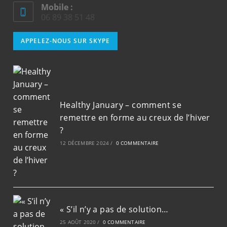
Mobile :
06 89 38 51 48
S’ouvre
APPELEZ-NOUS SUR SKYPE
dans
votre
application
Healthy January – comment se
remettre en forme au creux de l’hiver
?
12 DÉCEMBRE 2024
/
0 COMMENTAIRE
« S’il n’y a pas de solution…
25 AOÛT 2020
/
0 COMMENTAIRE