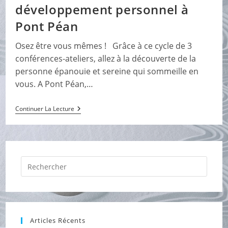
développement personnel à
Pont Péan
Osez être vous mêmes ! Grâce à ce cycle de 3
conférences-ateliers, allez à la découverte de la
personne épanouie et sereine qui sommeille en
vous. A Pont Péan,…
Nouveau
Continuer La Lecture
:
Ateliers
De
Développement
Personnel
À
Press
Pont
Péan
Escap
to
close
the
Articles Récents
searc