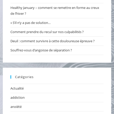
panel.
Healthy January – comment se remettre en forme au creux
de l’hiver ?
« S’il n’y a pas de solution…
Comment prendre du recul sur nos culpabilités ?
Deuil : comment survivre à cette douloureuse épreuve ?
Souffrez-vous d’angoisse de séparation ?
Catégories
Actualité
addiction
anxiété