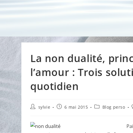
La non dualité, pri
l’amour : Trois solu
quotidien
Auteur/autrice
Publication
Post
sylvie
6 mai 2015
Blog perso
de
publiée :
category:
la
publication :
Pa