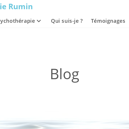
vie Rumin
sychothérapie
Qui suis-je ?
Témoignages
Blog
La non dualité, principe fondamental de l’amour : Trois solutions pour l’ap