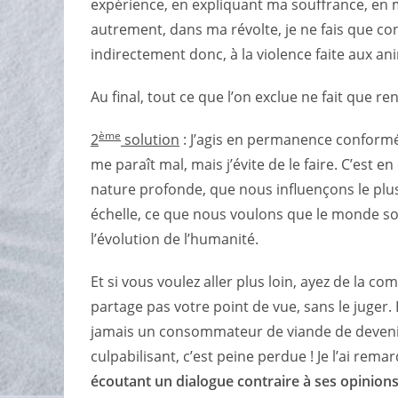
expérience, en expliquant ma souffrance, en m
autrement, dans ma révolte, je ne fais que co
indirectement donc, à la violence faite aux an
Au final, tout ce que l’on exclue ne fait que re
ème
2
solution
:
J’agis en permanence conform
me paraît mal, mais j’évite de le faire.
C’est en
nature profonde, que nous influençons le plus
échelle, ce que nous voulons que le monde so
l’évolution de l’humanité.
Et si vous voulez aller plus loin, ayez de la
partage pas votre point de vue, sans le juger.
jamais un consommateur de viande de devenir 
culpabilisant, c’est peine perdue ! Je l’ai re
écoutant un dialogue contraire à ses opinion