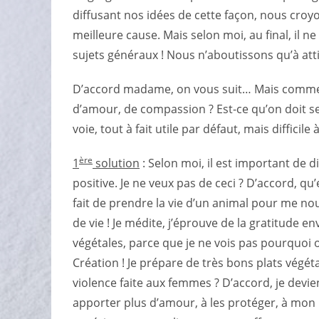
diffusant nos idées de cette façon, nous croy
meilleure cause. Mais selon moi, au final, il ne
sujets généraux ! Nous n’aboutissons qu’à attise
D’accord madame, on vous suit… Mais commen
d’amour, de compassion ?
Est-ce qu’on doit se
voie, tout à fait utile par défaut, mais difficil
ère
1
solution
: Selon moi, il est important de
d
positive
. Je ne veux pas de ceci ? D’accord, qu’
fait de prendre la vie d’un animal pour me no
de vie ! Je médite, j’éprouve de la gratitude 
végétales, parce que je ne vois pas pourquoi on
Création ! Je prépare de très bons plats végét
violence faite aux femmes ? D’accord, je devie
apporter plus d’amour, à les protéger, à mo