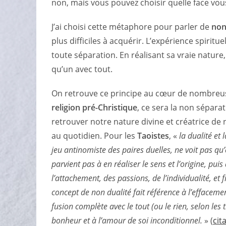
non, mais vous pouvez choisir quelle face vo
J’ai choisi cette métaphore pour parler de
non
plus difficiles à acquérir. L’expérience spiritu
toute séparation.
En réalisant sa vraie nature
qu’un avec tout.
On retrouve ce principe au cœur de nombreuse
religion pré-Christique
, ce sera la non séparat
retrouver notre nature divine et créatrice de n
au quotidien. Pour les
Taoistes
, «
la dualité et 
jeu antinomiste des paires duelles, ne voit pas qu
parvient pas à en réaliser le sens et l’origine, puis 
l’attachement, des passions, de l’individualité, et 
concept de non dualité fait référence à l’effacement
fusion complète avec le tout (ou le rien, selon les
bonheur et à l’amour de soi inconditionnel.
» (
cit