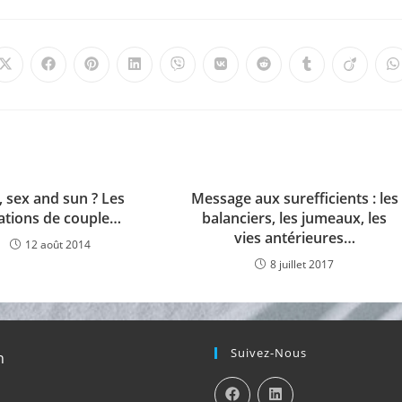
Ouvrir
Ouvrir
Ouvrir
Ouvrir
Ouvrir
Ouvrir
Ouvrir
Ouvrir
Ouvrir
O
dans
dans
dans
dans
dans
dans
dans
dans
dans
d
une
une
une
une
une
une
une
une
une
u
autre
autre
autre
autre
autre
autre
autre
autre
autre
a
fenêtre
fenêtre
fenêtre
fenêtre
fenêtre
fenêtre
fenêtre
fenêtre
fenêtre
f
, sex and sun ? Les
Message aux surefficients : les
lations de couple…
balanciers, les jumeaux, les
vies antérieures…
12 août 2014
8 juillet 2017
Suivez-Nous