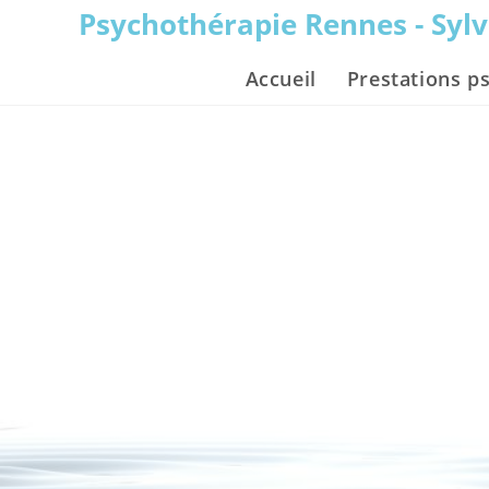
Skip
Psychothérapie Rennes - Syl
to
content
Accueil
Prestations p
>
Blog perso
>