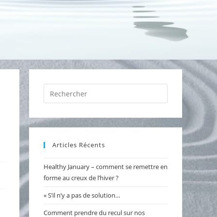
Press
Escape
to
close
the
Articles Récents
search
panel.
Healthy January – comment se remettre en
forme au creux de l’hiver ?
« S’il n’y a pas de solution…
Comment prendre du recul sur nos