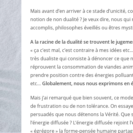
Mais avant d’en arriver à ce stade d’unicité,
co
notion de non dualité ?
Je veux dire, nous qui
accomplis, philosophes éveillés ou êtres myst
A la racine de la dualité se trouvent le jugeme
« ça c’est mal, c’est contraire à mes idées et
très dualiste qui consiste à dénoncer ce que 
réprouvent la consommation de viandes anima
prendre position contre des énergies polluante
etc…
Globalement, nous nous exprimons en é
Mais j’ai remarqué que bien souvent, ce mod
de frustration ou de non tolérance. On essaye 
persuadés que nous détenons la Vérité. Que se
l’énergie diffusée ?
L’énergie diffusée rejoint l
« égrégore » la forme-pensée humaine partagée