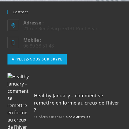
Contact
Adresse :
21 rue René Barp 35131 Pont Péan
Mobile :
06 89 38 51 48
S’ouvre
APPELEZ-NOUS SUR SKYPE
dans
votre
application
Healthy January – comment se
remettre en forme au creux de l’hiver
?
12 DÉCEMBRE 2024
/
0 COMMENTAIRE