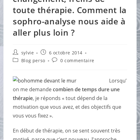
toute thérapie. Comment la
sophro-analyse nous aide à
aller plus loin ?
Auteur/autrice
Publication
sylvie
6 octobre 2014
de
publiée :
Post
Commentaires
Blog perso
0 commentaire
la
category:
de
publication :
la
publication :
Lorsqu’
on me demande
combien de temps dure une
thérapie
, je réponds « tout dépend de la
motivation que vous avez, et des objectifs que
vous vous fixez ».
En début de thérapie, on se sent souvent très
motivé, parce que c’est nouveau, l’approche