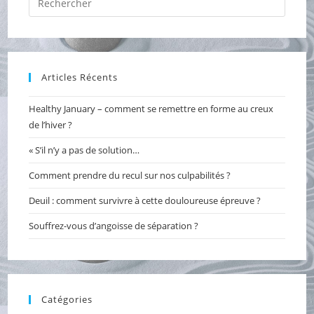
Escap
to
close
the
Articles Récents
searc
panel.
Healthy January – comment se remettre en forme au creux
de l’hiver ?
« S’il n’y a pas de solution…
Comment prendre du recul sur nos culpabilités ?
Deuil : comment survivre à cette douloureuse épreuve ?
Souffrez-vous d’angoisse de séparation ?
Catégories