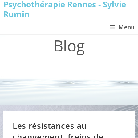
Psychothérapie Rennes - Sylvie
Skip
to
Rumin
content
Menu
Blog
>
Blog perso
>
Les résistances au changement, freins de toute thérapi
Les résistances au
changement, freins de