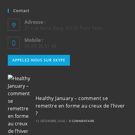
Contact
Adresse :
21 rue René Barp 35131 Pont Péan
Mobile :
06 89 38 51 48
S’ouvre
APPELEZ-NOUS SUR SKYPE
dans
votre
application
Healthy January – comment se
remettre en forme au creux de l’hiver
?
12 DÉCEMBRE 2024
/
0 COMMENTAIRE