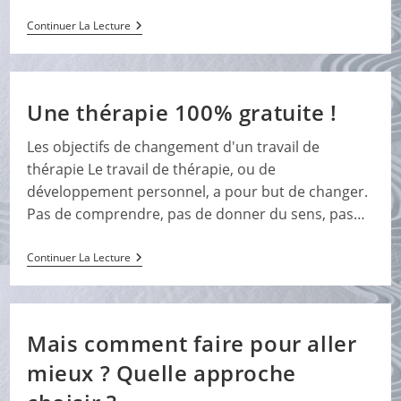
Message
Continuer La Lecture
Aux
Surefficients
:
Les
Balanciers,
Une thérapie 100% gratuite !
Les
Jumeaux,
Les
Les objectifs de changement d'un travail de
Vies
thérapie Le travail de thérapie, ou de
Antérieures…
développement personnel, a pour but de changer.
Pas de comprendre, pas de donner du sens, pas…
Une
Continuer La Lecture
Thérapie
100%
Gratuite
!
Mais comment faire pour aller
mieux ? Quelle approche