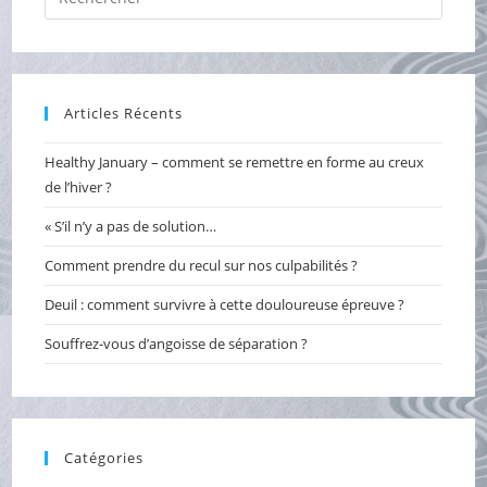
Escap
to
close
the
Articles Récents
searc
panel.
Healthy January – comment se remettre en forme au creux
de l’hiver ?
« S’il n’y a pas de solution…
Comment prendre du recul sur nos culpabilités ?
Deuil : comment survivre à cette douloureuse épreuve ?
Souffrez-vous d’angoisse de séparation ?
Catégories