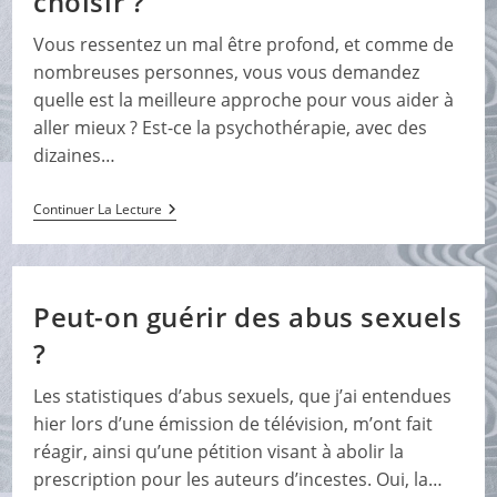
choisir ?
Vous ressentez un mal être profond, et comme de
nombreuses personnes, vous vous demandez
quelle est la meilleure approche pour vous aider à
aller mieux ? Est-ce la psychothérapie, avec des
dizaines…
Mais
Continuer La Lecture
Comment
Faire
Pour
Aller
Mieux ?
Peut-on guérir des abus sexuels
Quelle
Approche
?
Choisir ?
Les statistiques d’abus sexuels, que j’ai entendues
hier lors d’une émission de télévision, m’ont fait
réagir, ainsi qu’une pétition visant à abolir la
prescription pour les auteurs d’incestes. Oui, la…