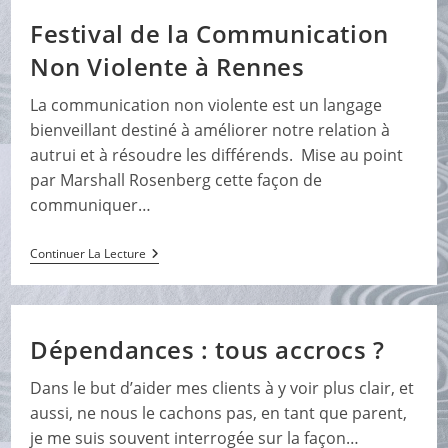
Développement
Personnel
Festival de la Communication
À
Pont
Non Violente à Rennes
Péan
La communication non violente est un langage
bienveillant destiné à améliorer notre relation à
autrui et à résoudre les différends. Mise au point
par Marshall Rosenberg cette façon de
communiquer…
Festival
Continuer La Lecture
De
La
Communication
Non
Violente
Dépendances : tous accrocs ?
À
Rennes
Dans le but d’aider mes clients à y voir plus clair, et
aussi, ne nous le cachons pas, en tant que parent,
je me suis souvent interrogée sur la façon…