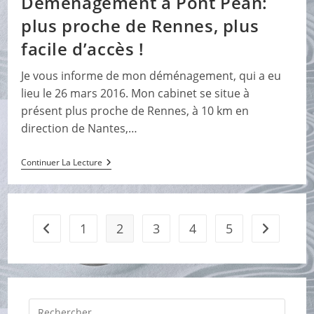
Déménagement à Pont Péan:
Masques
!
plus proche de Rennes, plus
facile d’accès !
Je vous informe de mon déménagement, qui a eu
lieu le 26 mars 2016. Mon cabinet se situe à
présent plus proche de Rennes, à 10 km en
direction de Nantes,…
Déménagement
Continuer La Lecture
À
Pont
Péan:
Plus
Proche
1
2
3
4
5
Go to the previous page
Aller à la 
De
Rennes,
Plus
Facile
D’accès
!
Press