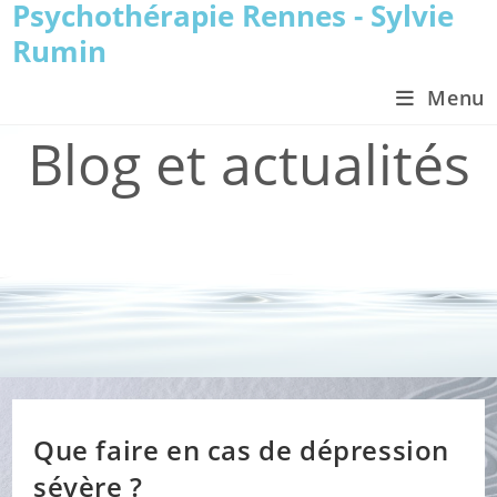
Psychothérapie Rennes - Sylvie
Skip
to
Rumin
content
Menu
Blog et actualités
>
Blog et actualités
>
Page 2
Que faire en cas de dépression
sévère ?