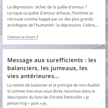
La dépression : échec de la quête d'amour ?
Lorsque sa quête d'amour échoue, l'homme se
retrouve comme happé par un des plus grands
archétypes de l'humanité : la dépression. Colère,…
Que
Continuer La Lecture
Faire
En
Cas
De
Dépression
Message aux surefficients : les
Sévère
?
balanciers, les jumeaux, les
vies antérieures…
La notion de balancier et le principe de non dualité
Si comme moi vous vous êtres reconnus dans la
description du livre de Christel Petitcollin « je
pense trop » puis « je…